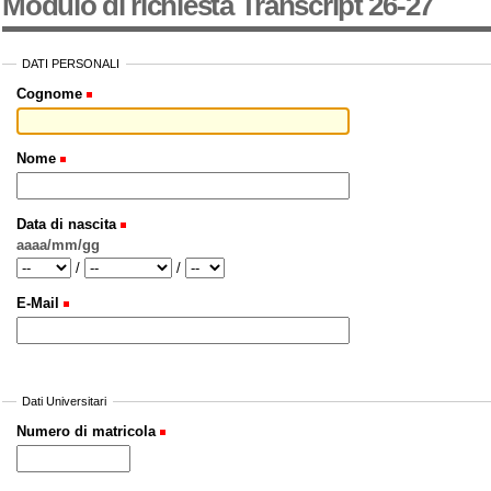
Modulo di richiesta Transcript 26-27
DATI PERSONALI
Cognome
Nome
Data di nascita
aaaa/mm/gg
Year
Month
Day
/
/
E-Mail
Dati Universitari
Numero di matricola