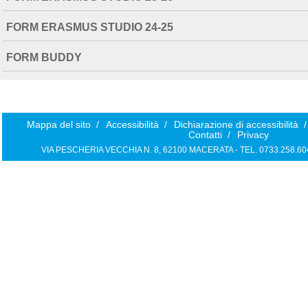
FORM ERASMUS STUDIO 24-25
FORM BUDDY
Mappa del sito
/
Accessibilità
/
Dichiarazione di accessibilità
/
Contatti
/
Privacy
VIA PESCHERIA VECCHIA N. 8, 62100 MACERATA - TEL. 0733.258.6040