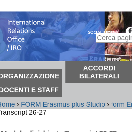
alta
i
ontenuti.
Inserire il t
alta
Ricerca
lla
avanzata…
avigazione
ezioni
ACCORDI
ORGANIZZAZIONE
BILATERALI
DOCENTI E STAFF
Home
›
FORM Erasmus plus Studio
›
form E
ranscript 26-27