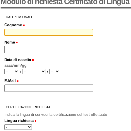
Modulo di richiesta Certificato di Lingua
DATI PERSONALI
Cognome
Nome
Data di nascita
aaaa/mm/gg
Year
Month
Day
/
/
E-Mail
CERTIFICAZIONE RICHIESTA
Indica la lingua di cui vuoi la certificazione del test effettuato
Lingua richiesta