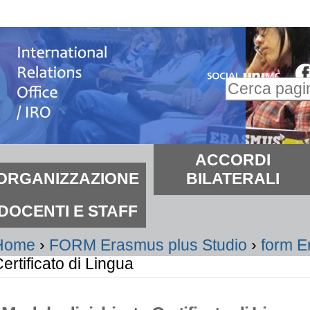
alta
i
ontenuti.
Inserire il t
alta
Ricerca
lla
avanzata…
avigazione
ezioni
ACCORDI
ORGANIZZAZIONE
BILATERALI
DOCENTI E STAFF
Home
›
FORM Erasmus plus Studio
›
form E
ertificato di Lingua