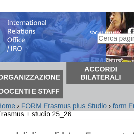
alta
i
ontenuti.
Inserire il t
alta
Ricerca
lla
avanzata…
avigazione
ezioni
ACCORDI
ORGANIZZAZIONE
BILATERALI
DOCENTI E STAFF
Home
›
FORM Erasmus plus Studio
›
form E
Erasmus + studio 25_26