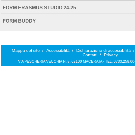
FORM ERASMUS STUDIO 24-25
FORM BUDDY
Mappa del sito
/
Accessibilità
/
Dichiarazione di accessibilità
/
Contatti
/
Privacy
VIA PESCHERIA VECCHIA N. 8, 62100 MACERATA - TEL. 0733.258.6040