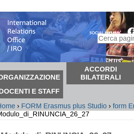
alta
i
ontenuti.
Inserire il t
alta
Ricerca
lla
avanzata…
avigazione
ezioni
ACCORDI
ORGANIZZAZIONE
BILATERALI
DOCENTI E STAFF
Home
›
FORM Erasmus plus Studio
›
form E
Modulo_di_RINUNCIA_26_27