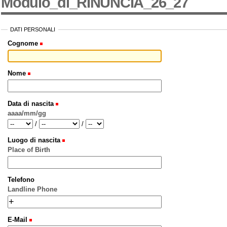
Modulo_di_RINUNCIA_26_27
DATI PERSONALI
Cognome
Nome
Data di nascita
aaaa/mm/gg
Year
Month
Day
/
/
Luogo di nascita
Place of Birth
Telefono
Landline Phone
E-Mail