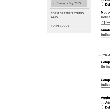
Erasmus Day 26-27
Del
Motiv
FORM ERASMUS STUDIO
Indic
24-25
FORM BUDDY
Numb
Indica
ESAM
Comp
Se in
Compo
indic
Aggiu
Ad
Del