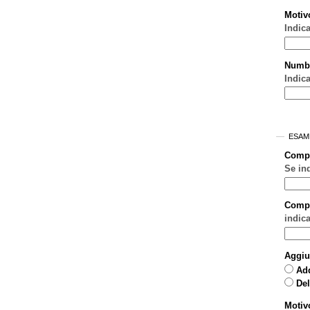
Motiv
Indic
Numb
Indica
ESAM
Comp
Se in
Compo
indic
Aggiu
Ad
Del
Motiv