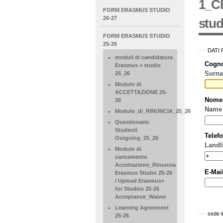
1_C
NAVIGATION
FORM ERASMUS STUDIO
EXTENDED
26-27
stud
FORM ERASMUS STUDIO
25-26
DATI
moduli di candidatura
Cogn
Erasmus + studio
25_26
Modulo di
ACCETTAZIONE 25-
Nom
26
Name
Modulo_di_RINUNCIA_25_26
Questionario
Studenti
Telef
Outgoing_25_26
Landl
Modulo di
caricamento
Accettazione_Rinuncia
E-Mai
Erasmus Studio 25-26
/ Upload Erasmus+
for Studies 25-26
Acceptance_Waiver
Learning Agreement
sede i
25-26