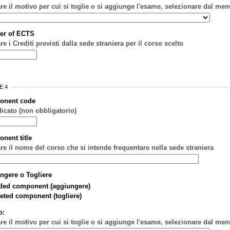
are il motivo per cui si toglie o si aggiunge l'esame, selezionare dal men
er of ECTS
re i Crediti previsti dalla sede straniera per il corso scelto
E 4
onent code
dicato (non obbligatorio)
nent title
are il nome del corso che si intende frequentare nella sede straniera
ngere o Togliere
ded component (aggiungere)
eted component (togliere)
o:
are il motivo per cui si toglie o si aggiunge l'esame, selezionare dal men