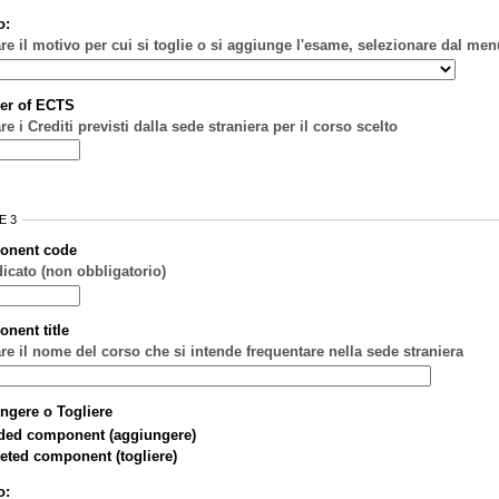
o:
are il motivo per cui si toglie o si aggiunge l'esame, selezionare dal men
er of ECTS
re i Crediti previsti dalla sede straniera per il corso scelto
E 3
onent code
dicato (non obbligatorio)
nent title
are il nome del corso che si intende frequentare nella sede straniera
ngere o Togliere
ded component (aggiungere)
eted component (togliere)
o: