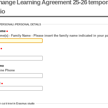
hange Learning Agreement 25-26 tempo
io
 PERSONALI /PERSONAL DETAILS
ome
Surname(s) - Family Name - Please insert the family name indicated
e
ono
ine Phone
l
n cui ti trovi in Erasmus studio