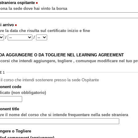
straniera ospitante
iona la sede dove hai vinto la borsa
di arrivo
re la data che risulta sul certificato inizio e fine
h
/
/
DA AGGIUNGERE O DA TOGLIERE NEL LEARNING AGREEMENT
i corsi che intendi aggiungere, togliere , comunque modificare nel tuo 
E 1
 il corso che intendi sostenere presso la sede Ospitante
onent code
dicato (non obbligatorio)
nent title
are il nome del corso che si intende frequentare nella sede straniera
ngere o Togliere
ded component (aggiungere)