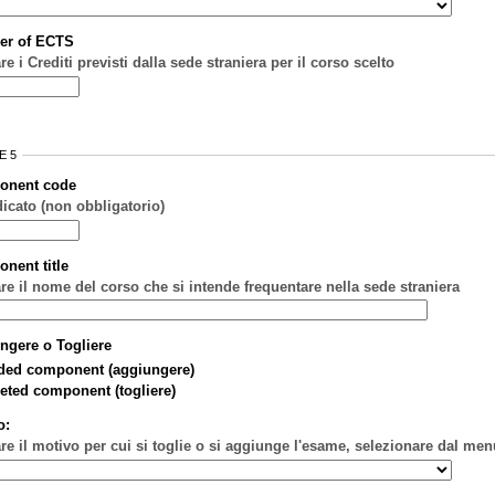
er of ECTS
re i Crediti previsti dalla sede straniera per il corso scelto
E 5
onent code
dicato (non obbligatorio)
nent title
are il nome del corso che si intende frequentare nella sede straniera
ngere o Togliere
ded component (aggiungere)
eted component (togliere)
o:
are il motivo per cui si toglie o si aggiunge l'esame, selezionare dal men