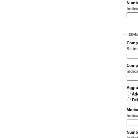
Numb
Indica
ESAM
Comp
Se in
Compo
indic
Aggiu
Ad
Del
Motiv
Indic
Numb