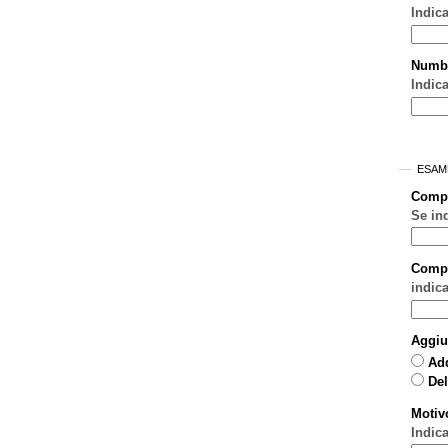
Indic
Numb
Indica
ESAM
Comp
Se in
Compo
indic
Aggiu
Ad
Del
Motiv
Indic