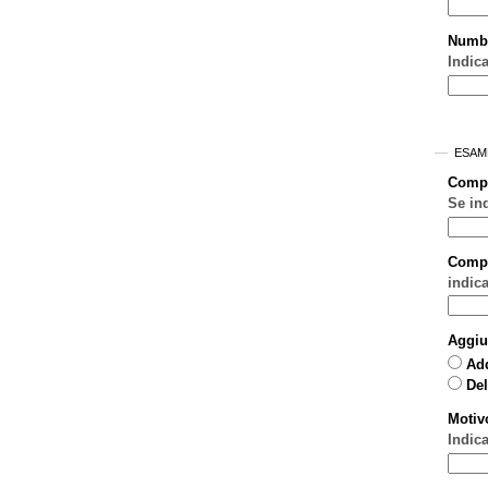
Numb
Indica
ESAM
Comp
Se in
Compo
indic
Aggiu
Ad
Del
Motiv
Indic