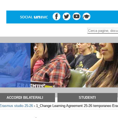
Inserire il termine di
Ricerca
avanzata…
ACCORDI BILATERALI
STUDENTI
Erasmus studio 25-26
›
1_Change Learning Agreement 25-26 temporaneo Era