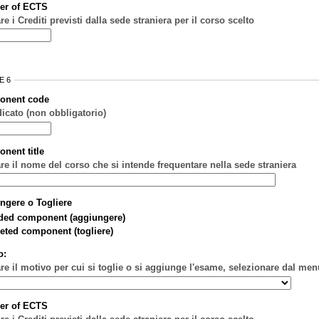
er of ECTS
re i Crediti previsti dalla sede straniera per il corso scelto
E 6
onent code
dicato (non obbligatorio)
nent title
are il nome del corso che si intende frequentare nella sede straniera
ngere o Togliere
ded component (aggiungere)
eted component (togliere)
o:
are il motivo per cui si toglie o si aggiunge l'esame, selezionare dal men
er of ECTS