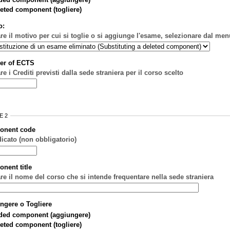
eted component (togliere)
o:
are il motivo per cui si toglie o si aggiunge l'esame, selezionare dal men
er of ECTS
re i Crediti previsti dalla sede straniera per il corso scelto
E 2
onent code
dicato (non obbligatorio)
nent title
are il nome del corso che si intende frequentare nella sede straniera
ngere o Togliere
ded component (aggiungere)
eted component (togliere)