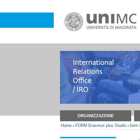
Salta
ai
contenuti.
|
Salta
alla
navigazione
Sezioni
ORGANIZZAZIONE
Home
›
FORM Erasmus plus Studio
›
form 