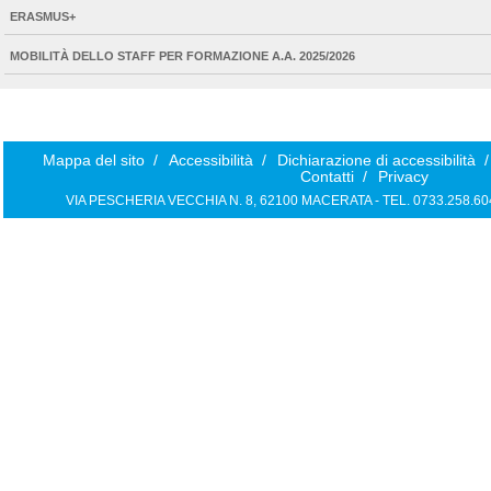
ERASMUS+
MOBILITÀ DELLO STAFF PER FORMAZIONE A.A. 2025/2026
Mappa del sito
/
Accessibilità
/
Dichiarazione di accessibilità
/
Contatti
/
Privacy
VIA PESCHERIA VECCHIA N. 8, 62100 MACERATA - TEL. 0733.258.6040