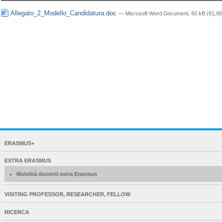
Allegato_2_Modello_Candidatura.doc
— Microsoft Word Document, 60 kB (61,95
NAVIGATION
ERASMUS+
EXTENDED
EXTRA ERASMUS
Mobilità docenti extra Erasmus
VISITING PROFESSOR, RESEARCHER, FELLOW
RICERCA