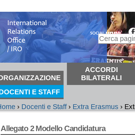
alta
i
ontenuti.
Inserire il t
alta
Ricerca
lla
avanzata…
avigazione
ezioni
ACCORDI
ORGANIZZAZIONE
BILATERALI
DOCENTI E STAFF
Home
›
Docenti e Staff
›
Extra Erasmus
›
Ex
Allegato 2 Modello Candidatura