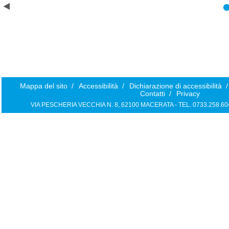
Mappa del sito
/
Accessibilità
/
Dichiarazione di accessibilità
/
Contatti
/
Privacy
VIA PESCHERIA VECCHIA N. 8, 62100 MACERATA - TEL. 0733.258.6040