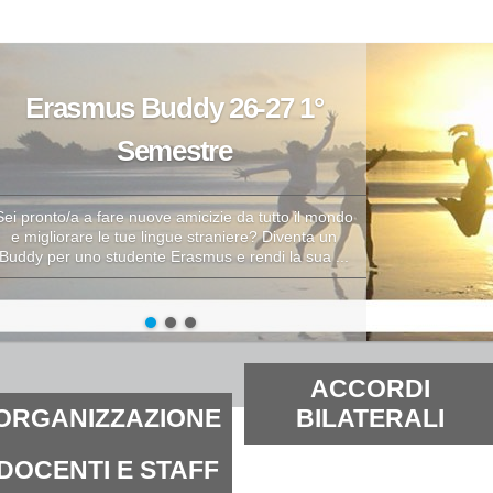
alta
i
ontenuti.
Inserire il t
alta
Ricerca
lla
avanzata…
avigazione
ezioni
ACCORDI
ORGANIZZAZIONE
BILATERALI
DOCENTI E STAFF