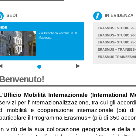
SEDI
IN EVIDENZA
SEDE
SEDE
ERASMUS+ STUDIO 26-
Via Pescheria vecchia, n. 8
Via Pe
ERASMUS+ STUDIO 26-
Macerata
Macer
ERASMUS+ STUDIO 25-
ERASMUS + TRAINEESH
ERASMUS TRAINEESHIP
Benvenuto!
L’
Ufficio Mobilità Internazionale
(
International Mo
servizi per l'internazionalizzazione, tra cui gli accord
di mobilità e cooperazione internazionale (più di
particolare il Programma Erasmus+ (più di 350 accord
In virtù della sua collocazione geografica e della s