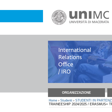
Salta
ai
contenuti.
|
Salta
alla
navigazione
Sezioni
ORGANIZZAZIONE
Home
›
Studenti
›
STUDENTI IN PARTEN
TRAINEESHIP 2024/2025 / ERASMUS+ T