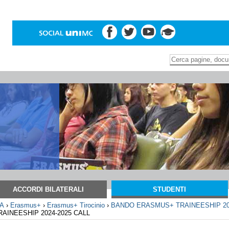
Inserire il termine di
Ricerca
avanzata…
ACCORDI BILATERALI
STUDENTI
ZA
›
Erasmus+
›
Erasmus+ Tirocinio
›
BANDO ERASMUS+ TRAINEESHIP 20
RAINEESHIP 2024-2025 CALL