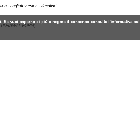
rsion - english version - deadline
)
zi. Se vuoi saperne di più o negare il consenso consulta l'informativa sul
ITHDRAWAL FORM
)
 to find the host institution
)
- ANNEX 1. Company letter
)