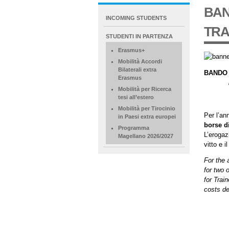
BAN
NAVIGATION
INCOMING STUDENTS
EXTENDED
TRA
STUDENTI IN PARTENZA
Erasmus+
Mobilità Accordi
Bilaterali extra
BANDO 
Erasmus
Mobilità per Ricerca
tesi all’estero
Mobilità per Tirocinio
Per l’an
in Paesi extra europei
borse di
Programma
L’erogaz
Magellano 2026/2027
vitto e i
For the 
for two 
for Trai
costs de