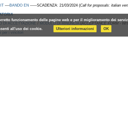
 IT
----
BANDO EN
------SCADENZA: 21/03/2024 (
Call for proposals: italian ve
ATORIA
l corretto funzionamento delle pagine web e per il miglioramento dei servi
 DI ACCETTAZIONE
/
MODULO DI RINUNCIA
(
ACCEPTANCE FORM - W
enti all'uso dei cookie.
Ulteriori informazioni
OK
i per i vincitori
e di siti che possono guidare nella scelta dell'ente ospitante
(
Web portals where
TO 1
Lettera di accettazione della sede ospitante (O
nline Application Form
--
i candidatura on-line