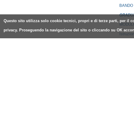
BANDO
GRADU
Questo sito utilizza solo cookie tecnici, propri e di terze parti, per i
MODULO
privacy. Proseguendo la navigazione del sito o cliccando su OK accons
Istruzion
Selezion
ALLEGA
Modulo d