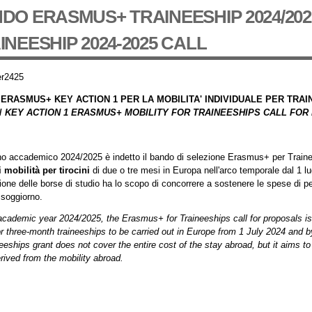
DO ERASMUS+ TRAINEESHIP 2024/202
INEESHIP 2024-2025 CALL
ERASMUS+ KEY ACTION 1 PER LA MOBILITA' INDIVIDUALE PER TRAINEE
/
KEY ACTION 1 ERASMUS+ MOBILITY FOR TRAINEESHIPS CALL FOR P
no accademico 2024/2025 è indetto il bando di selezione
Erasmus+ per Train
 mobilità per tirocini
di due o tre mesi in Europa nell'arco temporale dal 1 l
ione delle borse di studio ha lo scopo di concorrere a sostenere le spese di per
l soggiorno.
academic year 2024/2025, the Erasmus+ for Traineeships call for proposals i
or three-month traineeships to be carried out in Europe from 1 July 2024 and
neeships grant does not cover the entire cost of the stay abroad, but it aims to c
rived from the mobility abroad.