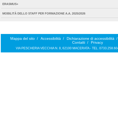
ERASMUS+
MOBILITÀ DELLO STAFF PER FORMAZIONE A.A. 2025/2026
Mappa del sito
/
Accessibilità
/
Dichiarazione di accessibilità
/
Contatti
/
Privacy
VIA PESCHERIA VECCHIA N. 8, 62100 MACERATA - TEL. 0733.258.6040