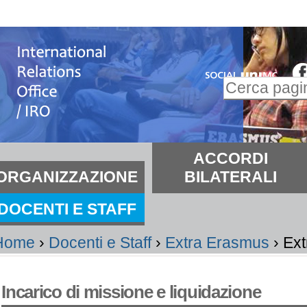
alta
i
ontenuti.
Inserire il t
alta
Ricerca
lla
avanzata…
avigazione
ezioni
ACCORDI
ORGANIZZAZIONE
BILATERALI
DOCENTI E STAFF
Home
›
Docenti e Staff
›
Extra Erasmus
›
Ex
Incarico di missione e liquidazione