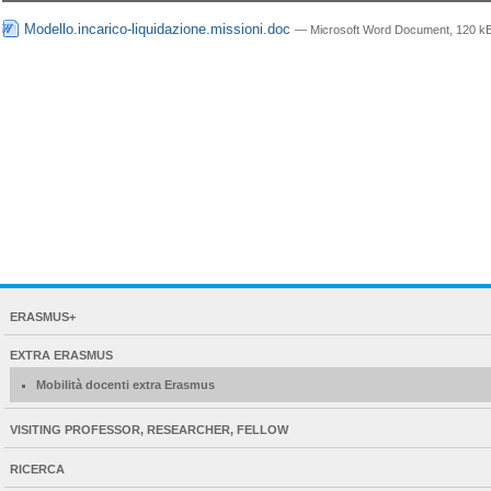
Modello.incarico-liquidazione.missioni.doc
— Microsoft Word Document, 120 kB
NAVIGATION
ERASMUS+
EXTENDED
EXTRA ERASMUS
Mobilità docenti extra Erasmus
VISITING PROFESSOR, RESEARCHER, FELLOW
RICERCA