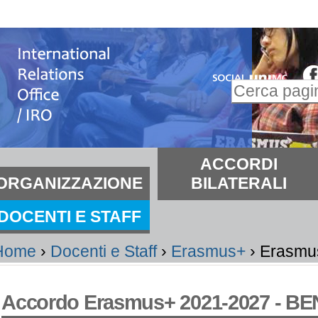
alta
i
ontenuti.
Inserire il t
alta
Ricerca
lla
avanzata…
avigazione
ezioni
ACCORDI
ORGANIZZAZIONE
BILATERALI
DOCENTI E STAFF
Home
›
Docenti e Staff
›
Erasmus+
›
Erasmu
Accordo Erasmus+ 2021-2027 - B