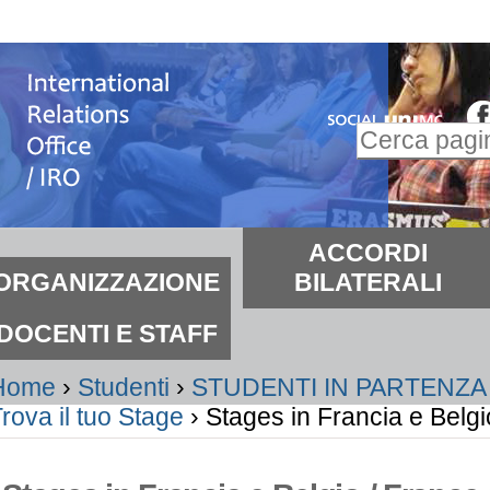
alta
i
ontenuti.
Inserire il t
alta
Ricerca
lla
avanzata…
avigazione
ezioni
ACCORDI
ORGANIZZAZIONE
BILATERALI
DOCENTI E STAFF
Home
›
Studenti
›
STUDENTI IN PARTENZA
rova il tuo Stage
›
Stages in Francia e Belg