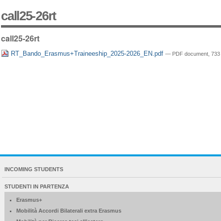
call25-26rt
call25-26rt
RT_Bando_Erasmus+Traineeship_2025-2026_EN.pdf
— PDF document, 733 
NAVIGATION
INCOMING STUDENTS
EXTENDED
STUDENTI IN PARTENZA
Erasmus+
Mobilità Accordi Bilaterali extra Erasmus