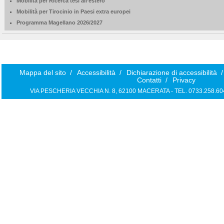
Mobilità per Ricerca tesi all’estero
Mobilità per Tirocinio in Paesi extra europei
Programma Magellano 2026/2027
Mappa del sito
/
Accessibilità
/
Dichiarazione di accessibilità
/
Contatti
/
Privacy
VIA PESCHERIA VECCHIA N. 8, 62100 MACERATA - TEL. 0733.258.6040