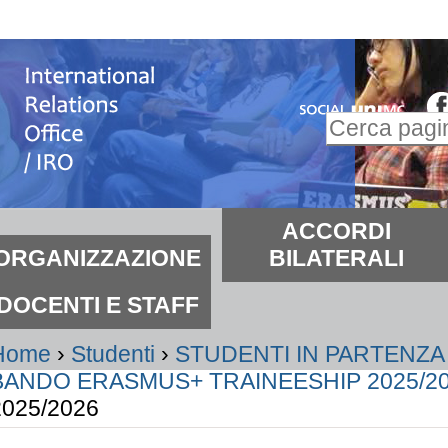
alta
i
ontenuti.
Inserire il t
alta
Ricerca
lla
avanzata…
avigazione
ezioni
ACCORDI
ORGANIZZAZIONE
BILATERALI
DOCENTI E STAFF
Home
›
Studenti
›
STUDENTI IN PARTENZA
BANDO ERASMUS+ TRAINEESHIP 2025/2
2025/2026