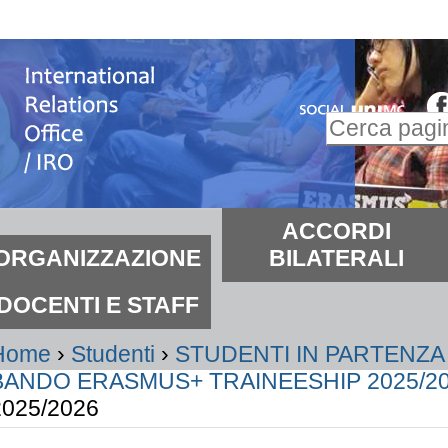
alta
i
ontenuti.
Inserire il t
alta
Ricerca
lla
avanzata…
avigazione
ezioni
ACCORDI
ORGANIZZAZIONE
BILATERALI
DOCENTI E STAFF
Home
›
Studenti
›
STUDENTI IN PARTENZA
BANDO ERASMUS+ TRAINEESHIP 2025/2
2025/2026