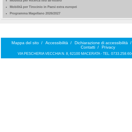
Mobilità per Ricerca tesi all’estero
Mobilità per Tirocinio in Paesi extra europei
Programma Magellano 2026/2027
Mappa del sito
/
Accessibilità
/
Dichiarazione di accessibilità
/
Contatti
/
Privacy
VIA PESCHERIA VECCHIA N. 8, 62100 MACERATA - TEL. 0733.258.6040