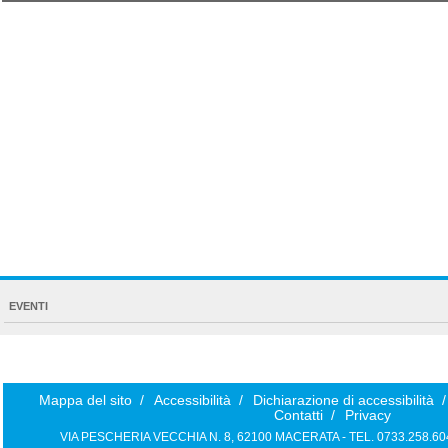
NAVIGATION
EVENTI
EXTENDED
Mappa del sito
/
Accessibilità
/
Dichiarazione di accessibilità
/
Contatti
/
Privacy
VIA PESCHERIA VECCHIA N. 8, 62100 MACERATA - TEL. 0733.258.6040