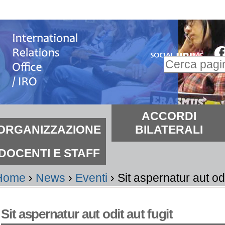
alta
i
ontenuti.
Inserire il t
alta
Ricerca
lla
avanzata…
avigazione
ezioni
ACCORDI
ORGANIZZAZIONE
BILATERALI
DOCENTI E STAFF
Home
›
News
›
Eventi
›
Sit aspernatur aut odi
Sit aspernatur aut odit aut fugit