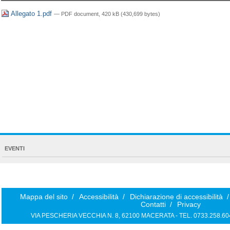
Allegato 1.pdf
— PDF document, 420 kB (430,699 bytes)
NAVIGATION
EVENTI
EXTENDED
Mappa del sito
/
Accessibilità
/
Dichiarazione di accessibilità
/
Contatti
/
Privacy
VIA PESCHERIA VECCHIA N. 8, 62100 MACERATA - TEL. 0733.258.6040