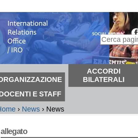
alta
i
ontenuti.
Inserire il t
alta
Ricerca
lla
avanzata…
avigazione
ezioni
ACCORDI
ORGANIZZAZIONE
BILATERALI
DOCENTI E STAFF
Home
›
News
›
News
allegato