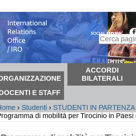
alta
i
ontenuti.
Inserire il t
alta
Ricerca
lla
avanzata…
avigazione
ezioni
ACCORDI
ORGANIZZAZIONE
BILATERALI
DOCENTI E STAFF
Home
›
Studenti
›
STUDENTI IN PARTENZA
rogramma di mobilità per Tirocinio in Paes