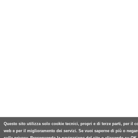
Questo sito utilizza solo cookie tecnici, propri e di terze parti, per il
web e per il miglioramento dei servizi. Se vuoi saperne di più o negar
sulla privacy. Proseguendo la navigazione del sito o cliccando su OK 