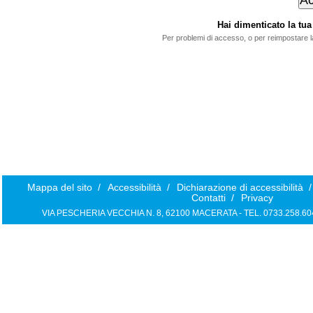
Hai dimenticato la t
Per problemi di accesso, o per reimpostare 
Mappa del sito
/
Accessibilità
/
Dichiarazione di accessibilità
/
Contatti
/
Privacy
VIA PESCHERIA VECCHIA N. 8, 62100 MACERATA - TEL. 0733.258.6040