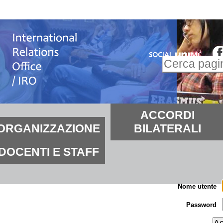
alta
i
ontenuti.
Inserire il t
alta
Ricerca
lla
avanzata…
avigazione
ezioni
ACCORDI
ORGANIZZAZIONE
BILATERALI
DOCENTI E STAFF
Nome utente
Password