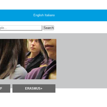
English
Italiano
FF
ERASMUS+