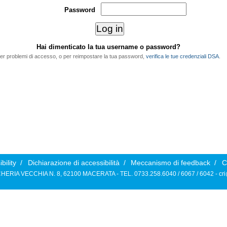
Password
Hai dimenticato la tua username o password?
er problemi di accesso, o per reimpostare la tua password,
verifica le tue credenziali DSA
.
bility
/
Dichiarazione di accessibilità
/
Meccanismo di feedback
/
C
HERIA VECCHIA N. 8, 62100 MACERATA - TEL. 0733.258.6040 / 6067 / 6042 -
cr