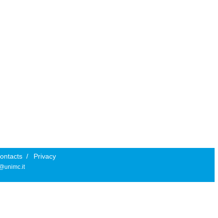
ontacts
/
Privacy
i@unimc.it