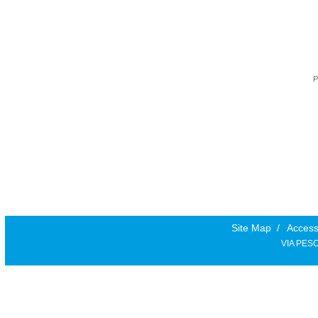
P
Site Map
/
Accessi
VIA PESC