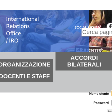
alta
i
ontenuti.
Inserire il t
alta
Ricerca
lla
avanzata…
avigazione
ezioni
ACCORDI
ORGANIZZAZIONE
BILATERALI
DOCENTI E STAFF
Nome utente
Password