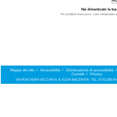
Hai dimenticato la t
Per problemi di accesso, o per reimpostare 
Mappa del sito
/
Accessibilità
/
Dichiarazione di accessibilità
/
Contatti
/
Privacy
VIA PESCHERIA VECCHIA N. 8, 62100 MACERATA - TEL. 0733.258.6040